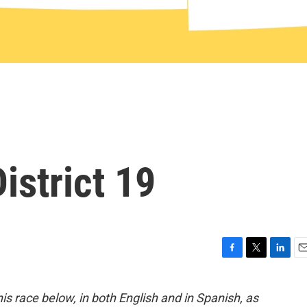
istrict 19
F
T
L
E
a
w
i
m
c
i
n
a
is race below, in both English and in Spanish, as
e
t
k
i