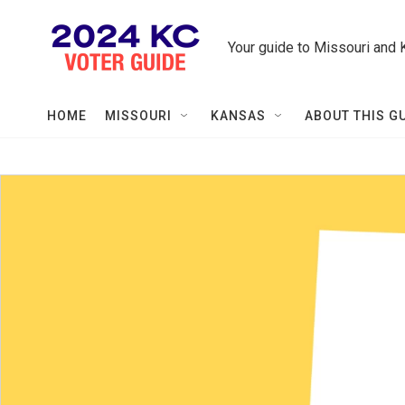
Skip to main content
Your guide to Missouri and 
HOME
MISSOURI
KANSAS
ABOUT THIS G