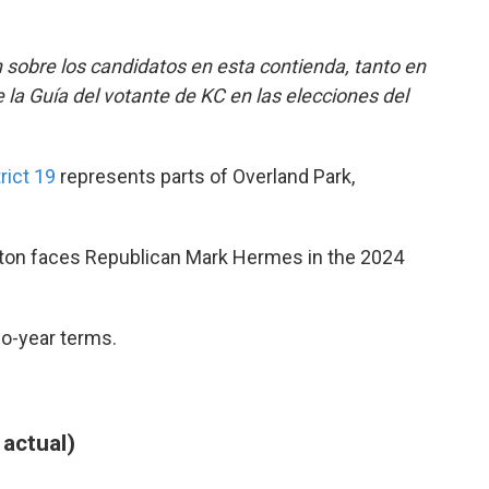
b
t
e
l
o
e
d
o
r
I
 sobre los candidatos en esta contienda, tanto en
k
n
la Guía del votante de KC en las elecciones del
rict 19
represents parts of Overland Park,
ton faces Republican Mark Hermes in the 2024
o-year terms.
actual)