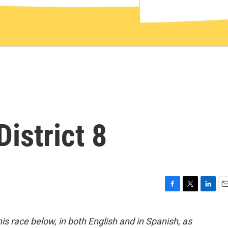
istrict 8
F
T
L
E
a
w
i
m
c
i
n
a
is race below, in both English and in Spanish, as
e
t
k
i