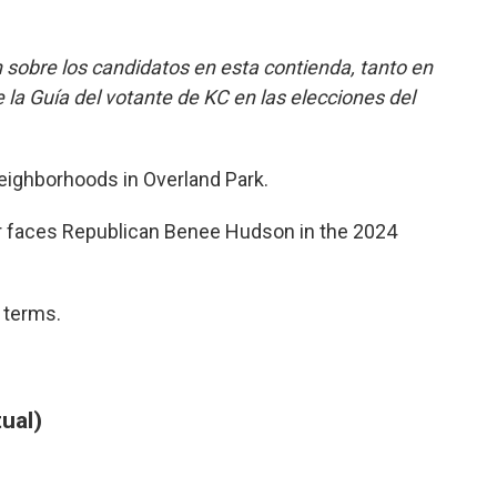
b
t
e
l
o
e
d
o
r
I
 sobre los candidatos en esta contienda, tanto en
k
n
la Guía del votante de KC en las elecciones del
eighborhoods in Overland Park.
 faces Republican Benee Hudson in the 2024
 terms.
ual)