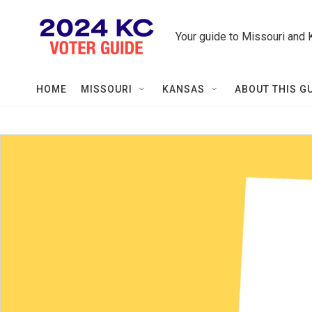
Skip to main content
Your guide to Missouri and 
HOME
MISSOURI
KANSAS
ABOUT THIS G