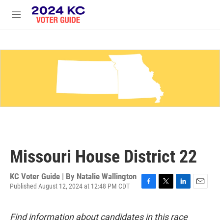
Skip to main content
S
e
M
a
e
r
n
c
u
h
u
e
r
y
Missouri House District 22
KC Voter Guide | By
Natalie Wallington
Published August 12, 2024 at 12:48 PM CDT
F
T
L
E
a
w
i
m
c
i
n
a
Find information about candidates in this race
e
t
k
i