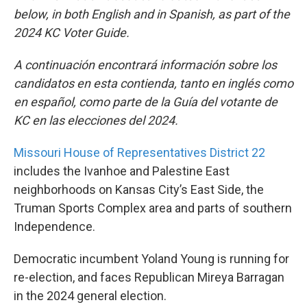
b
t
e
l
below, in both English and in Spanish, as part of the
o
e
d
2024 KC Voter Guide.
o
r
I
k
n
A continuación encontrará información sobre los
candidatos en esta contienda, tanto en inglés como
en español, como parte de la Guía del votante de
KC en las elecciones del 2024.
Missouri House of Representatives District 22
includes the Ivanhoe and Palestine East
neighborhoods on Kansas City’s East Side, the
Truman Sports Complex area and parts of southern
Independence.
Democratic incumbent Yoland Young is running for
re-election, and faces Republican Mireya Barragan
in the 2024 general election.