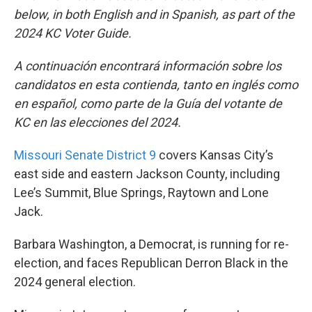
b
t
e
l
below, in both English and in Spanish, as part of the
o
e
d
2024 KC Voter Guide.
o
r
I
k
n
A continuación encontrará información sobre los
candidatos en esta contienda, tanto en inglés como
en español, como parte de la Guía del votante de
KC en las elecciones del 2024.
Missouri Senate District 9
covers Kansas City’s
east side and eastern Jackson County, including
Lee’s Summit, Blue Springs, Raytown and Lone
Jack.
Barbara Washington, a Democrat, is running for re-
election, and faces Republican Derron Black in the
2024 general election.