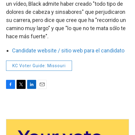
un vídeo, Black admite haber creado "todo tipo de
dolores de cabeza y sinsabores" que perjudicaron
su carrera, pero dice que cree que ha "recorrido un
camino muy largo" y que "lo que no te mata sólo te
hace más fuerte".
Candidate website / sitio web para el candidato
KC Voter Guide: Missouri
F
T
L
E
a
w
i
m
c
i
n
a
e
t
k
i
b
t
e
l
o
e
d
o
r
I
k
n