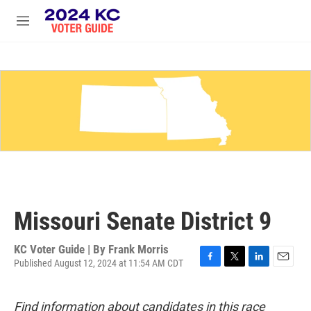
Skip to main content
S
e
M
a
e
r
n
c
u
h
u
e
r
y
Missouri Senate District 9
KC Voter Guide | By
Frank Morris
Published August 12, 2024 at 11:54 AM CDT
F
T
L
E
a
w
i
m
c
i
n
a
Find information about candidates in this race
e
t
k
i