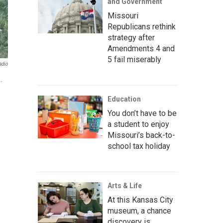
and Government
Missouri
Republicans rethink
strategy after
Amendments 4 and
5 fail miserably
adio
.
Education
You don’t have to be
a student to enjoy
Missouri’s back-to-
school tax holiday
Arts & Life
At this Kansas City
museum, a chance
discovery is