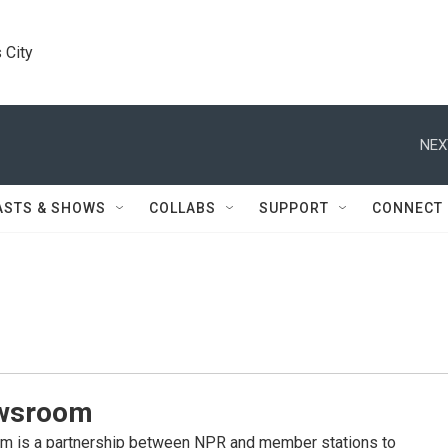
 City
NEX
ASTS & SHOWS
COLLABS
SUPPORT
CONNECT
wsroom
 is a partnership between NPR and member stations to