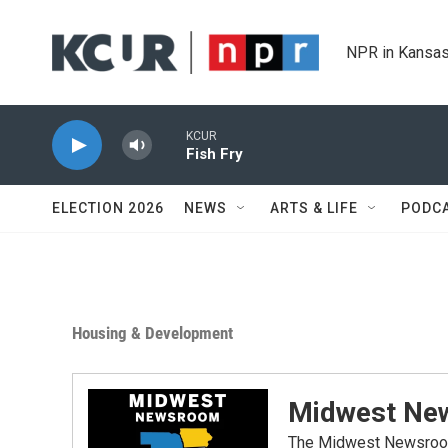
Skip to main content
NPR in Kansas
KCUR
Fish Fry
ELECTION 2026
NEWS
ARTS & LIFE
PODC
Housing & Development
Midwest Ne
The Midwest Newsroom