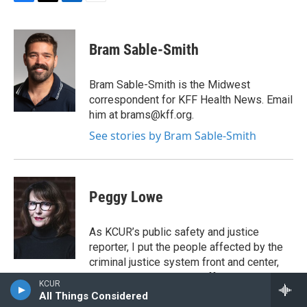
F
T
L
E
a
w
i
m
c
i
n
a
e
t
k
i
Bram Sable-Smith
b
t
e
l
o
e
d
o
r
I
Bram Sable-Smith is the Midwest
k
n
correspondent for KFF Health News. Email
him at brams@kff.org.
See stories by Bram Sable-Smith
Peggy Lowe
As KCUR’s public safety and justice
reporter, I put the people affected by the
criminal justice system front and center,
so you can learn about different
KCUR
perspectives through empathetic,
All Things Considered