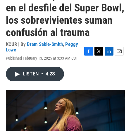
en el desfile del Super Bowl,
los sobrevivientes suman
confusión al trauma
KCUR | By
Bram Sable-Smith
,
Peggy
Lowe
F
T
L
E
Published February 13, 2025 at 3:33 AM CST
a
w
i
m
c
i
n
a
e
t
k
i
LISTEN
•
4:28
b
t
e
l
o
e
d
o
r
I
k
n