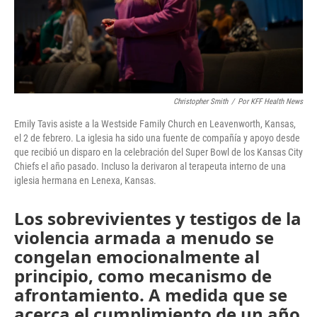
Christopher Smith
/
Por KFF Health News
Emily Tavis asiste a la Westside Family Church en Leavenworth, Kansas,
el 2 de febrero. La iglesia ha sido una fuente de compañía y apoyo desde
que recibió un disparo en la celebración del Super Bowl de los Kansas City
Chiefs el año pasado. Incluso la derivaron al terapeuta interno de una
iglesia hermana en Lenexa, Kansas.
Los sobrevivientes y testigos de la
violencia armada a menudo se
congelan emocionalmente al
principio, como mecanismo de
afrontamiento. A medida que se
acerca el cumplimiento de un año