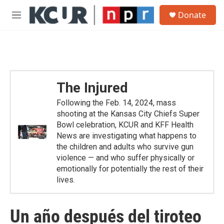
Skip to main content
S
Donate
e
M
a
e
r
n
c
u
h
u
e
The Injured
r
y
Following the Feb. 14, 2024, mass
shooting at the Kansas City Chiefs Super
Bowl celebration, KCUR and KFF Health
News are investigating what happens to
the children and adults who survive gun
violence — and who suffer physically or
emotionally for potentially the rest of their
lives.
Un año después del tiroteo