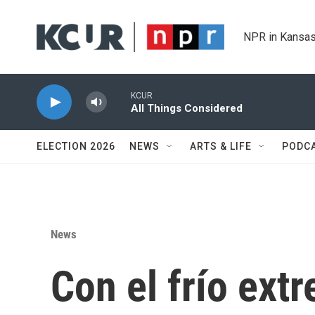
Skip to main content
NPR in Kansas
KCUR
All Things Considered
ELECTION 2026
NEWS
ARTS & LIFE
PODC
News
Con el frío ext