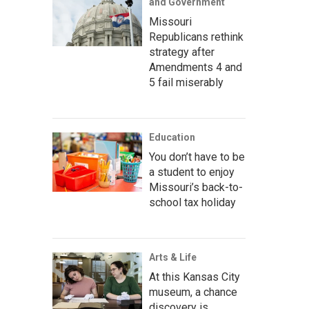
and Government
Missouri
Republicans rethink
strategy after
Amendments 4 and
5 fail miserably
Education
You don’t have to be
a student to enjoy
Missouri’s back-to-
school tax holiday
Arts & Life
At this Kansas City
museum, a chance
discovery is