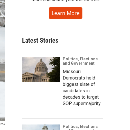
Learn More
Latest Stories
Politics, Elections
and Government
Missouri
Democrats field
biggest slate of
candidates in
decades to target
GOP supermajority
89.3
Politics, Elections