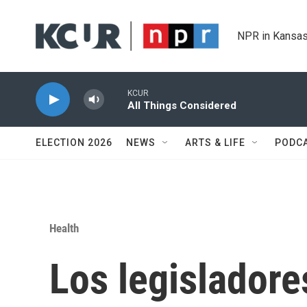
Skip to main content
NPR in Kansas
KCUR
All Things Considered
ELECTION 2026
NEWS
ARTS & LIFE
PODC
Health
Los legislador