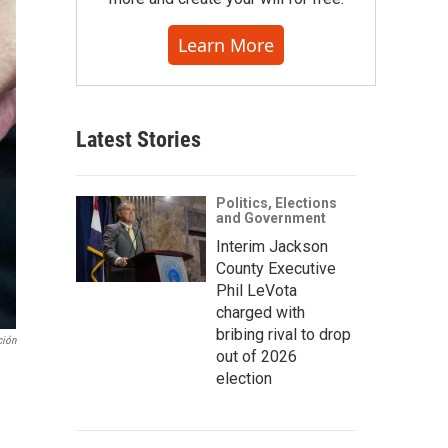
Learn More
Latest Stories
Politics, Elections
and Government
Interim Jackson
County Executive
Phil LeVota
charged with
bribing rival to drop
ción
out of 2026
election