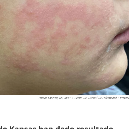
Tatiana Lanzieri, MD, MPH
/
Centro De Control De Enfermedad Y Preven
de Kansas han dado resultado