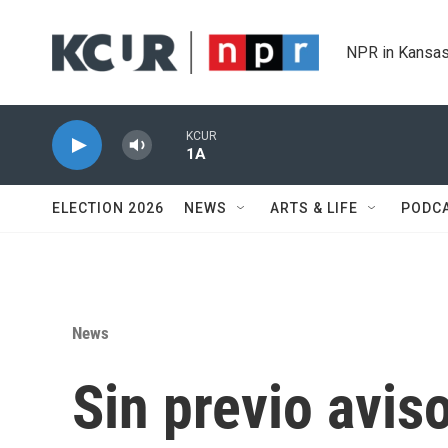
Skip to main content
NPR in Kansas
KCUR
1A
ELECTION 2026
NEWS
ARTS & LIFE
PODC
News
Sin previo aviso