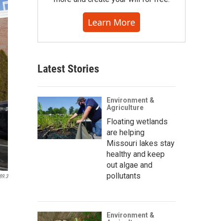
Learn More
Latest Stories
Environment &
Agriculture
Floating wetlands
are helping
Missouri lakes stay
healthy and keep
out algae and
pollutants
89.3
Environment &