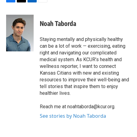
F
T
L
E
a
w
i
m
c
i
n
a
e
t
k
i
Noah Taborda
b
t
e
l
o
e
d
o
r
I
Staying mentally and physically healthy
k
n
can be a lot of work — exercising, eating
right and navigating our complicated
medical system. As KCUR’s health and
wellness reporter, I want to connect
Kansas Citians with new and existing
resources to improve their well-being and
tell stories that inspire them to enjoy
healthier lives.
Reach me at noahtaborda@kcur.org.
See stories by Noah Taborda