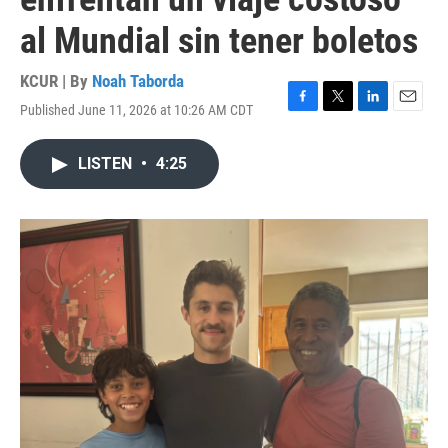
al Mundial sin tener boletos
KCUR | By
Noah Taborda
Published June 11, 2026 at 10:26 AM CDT
F
T
L
E
a
w
i
m
c
i
n
a
LISTEN
•
4:25
e
t
k
i
b
t
e
l
o
e
d
o
r
I
k
n