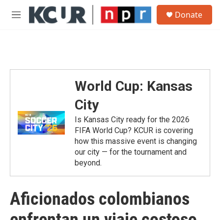
Skip to main content
S
Donate
e
M
a
e
r
n
c
u
h
u
e
World Cup: Kansas
r
y
City
Is Kansas City ready for the 2026
FIFA World Cup? KCUR is covering
how this massive event is changing
our city — for the tournament and
beyond.
Aficionados colombianos
enfrentan un viaje costoso