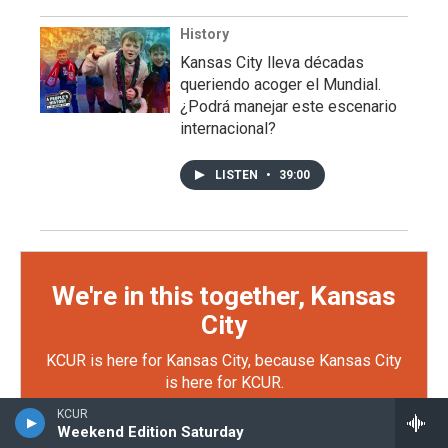
History
Kansas City lleva décadas
queriendo acoger el Mundial.
¿Podrá manejar este escenario
internacional?
LISTEN
•
39:00
We're in this together, Kansas
City
KCUR is here for Kansas City, because Kansas City
is here for KCUR.
KCUR
Your support makes KCUR's work possible — from
Weekend Edition Saturday